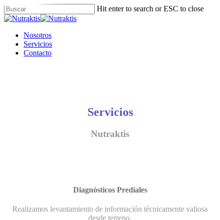
Skip
Hit enter to search or ESC to close
to
Close
main
Search
content
Menu
Nosotros
Servicios
Contacto
Servicios
Nutraktis
Diagnósticos Prediales
Realizamos levantamiento de información técnicamente valiosa
desde terreno.