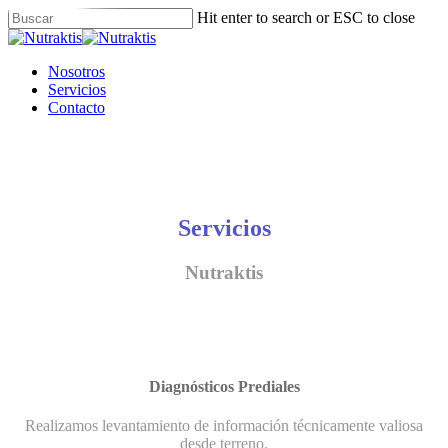
Skip
Hit enter to search or ESC to close
to
Close
main
Search
content
Menu
Nosotros
Servicios
Contacto
Servicios
Nutraktis
Diagnósticos Prediales
Realizamos levantamiento de información técnicamente valiosa
desde terreno.