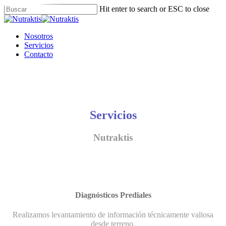
Skip
Hit enter to search or ESC to close
to
Close
main
Search
content
Menu
Nosotros
Servicios
Contacto
Servicios
Nutraktis
Diagnósticos Prediales
Realizamos levantamiento de información técnicamente valiosa
desde terreno.