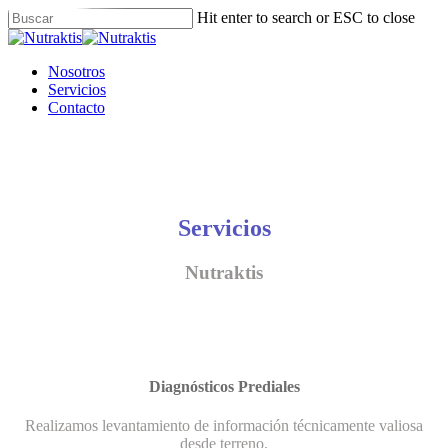
Skip
Hit enter to search or ESC to close
to
Close
main
Search
content
Menu
Nosotros
Servicios
Contacto
Servicios
Nutraktis
Diagnósticos Prediales
Realizamos levantamiento de información técnicamente valiosa
desde terreno.