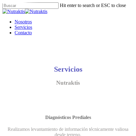
Skip
Hit enter to search or ESC to close
to
Close
main
Search
content
Menu
Nosotros
Servicios
Contacto
Servicios
Nutraktis
Diagnósticos Prediales
Realizamos levantamiento de información técnicamente valiosa
desde terreno.