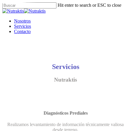
Skip
Hit enter to search or ESC to close
to
Close
main
Search
content
Menu
Nosotros
Servicios
Contacto
Servicios
Nutraktis
Diagnósticos Prediales
Realizamos levantamiento de información técnicamente valiosa
desde terreno.