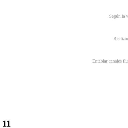
Según la v
Realiza
Entablar canales fl
11