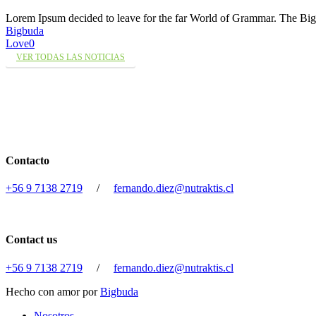
Lorem Ipsum decided to leave for the far World of Grammar. The 
Bigbuda
Love
0
VER TODAS LAS NOTICIAS
Contacto
+56 9 7138 2719
/
fernando.diez@nutraktis.cl
Contact us
+56 9 7138 2719
/
fernando.diez@nutraktis.cl
Hecho con amor por
Bigbuda
Close
Nosotros