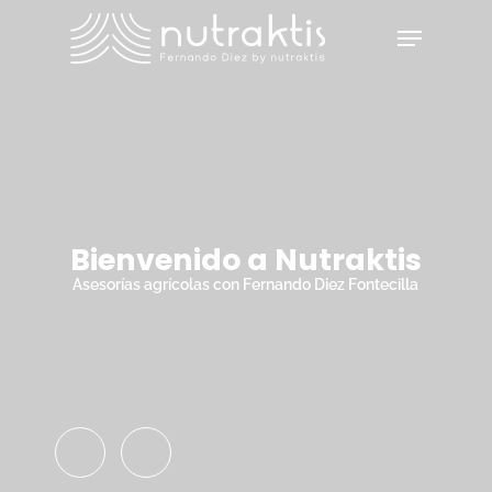
Skip
Menu
to
main
Close
content
Menu
Bienvenido a Nutraktis
Asesorías agrícolas con Fernando Diez Fontecilla