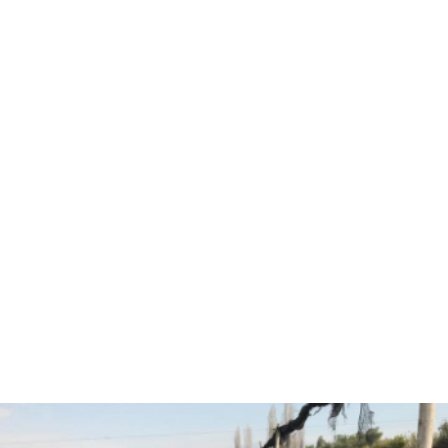
Hola, soy Fernando Diez
Agrónomo
especializado en
asesorías agrícolas.
¿Están listos para pasar
al siguiente nivel y
trabajar juntos?
CONVERSEMOS