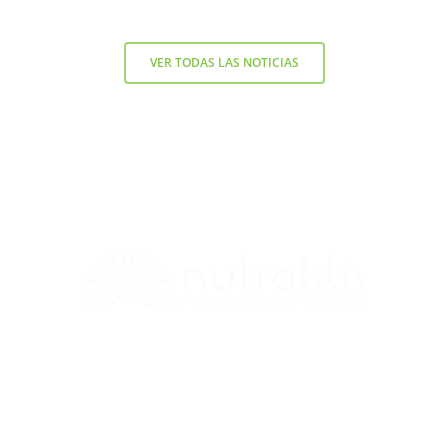
VER TODAS LAS NOTICIAS
Contacto
+56 9 7138 2719
/
fernando.diez@nutraktis.cl