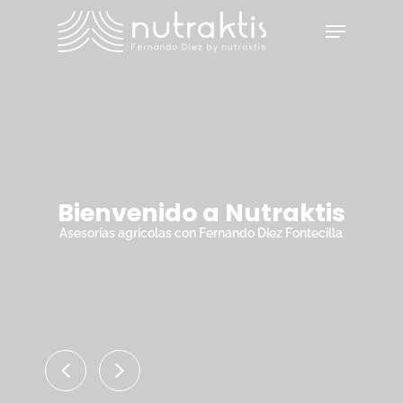
Skip
Menu
to
main
Close
content
Menu
Bienvenido a Nutraktis
Asesorías agrícolas con Fernando Diez Fontecilla