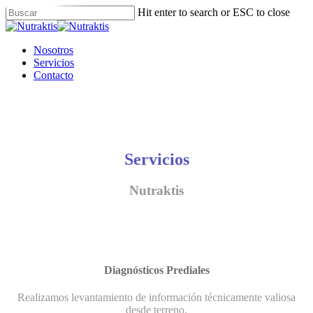
Skip
Hit enter to search or ESC to close
to
Close
main
Search
content
Menu
Nosotros
Servicios
Contacto
Servicios
Nutraktis
Diagnósticos Prediales
Realizamos levantamiento de información técnicamente valiosa
desde terreno.