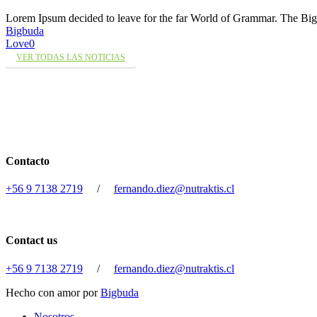
Lorem Ipsum decided to leave for the far World of Grammar. The 
Bigbuda
Love
0
VER TODAS LAS NOTICIAS
Contacto
+56 9 7138 2719
/
fernando.diez@nutraktis.cl
Contact us
+56 9 7138 2719
/
fernando.diez@nutraktis.cl
Hecho con amor por
Bigbuda
Close
Nosotros