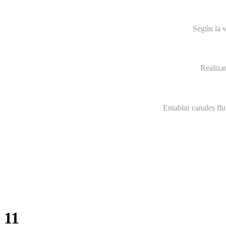
Según la v
Realiza
Entablar canales fl
11