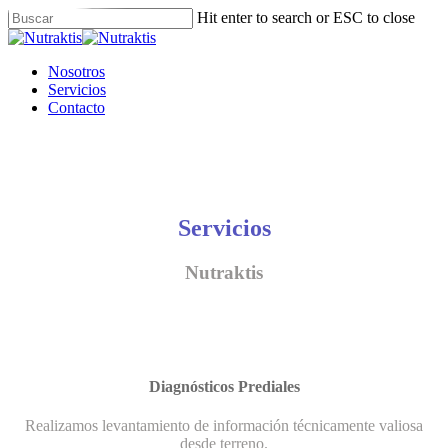
Skip
Hit enter to search or ESC to close
to
Close
main
Search
content
Menu
Nosotros
Servicios
Contacto
Servicios
Nutraktis
Diagnósticos Prediales
Realizamos levantamiento de información técnicamente valiosa
desde terreno.