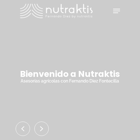
Skip
Menu
to
main
Close
content
Menu
Bienvenido a Nutraktis
Asesorías agrícolas con Fernando Diez Fontecilla