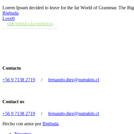
Lorem Ipsum decided to leave for the far World of Grammar. The 
Bigbuda
Love
0
VER TODAS LAS NOTICIAS
Contacto
+56 9 7138 2719
/
fernando.diez@nutraktis.cl
Contact us
+56 9 7138 2719
/
fernando.diez@nutraktis.cl
Hecho con amor por
Bigbuda
Close
Nosotros