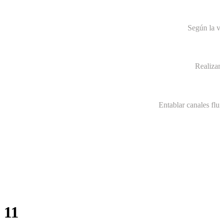
Según la v
Realiza
Entablar canales fl
11