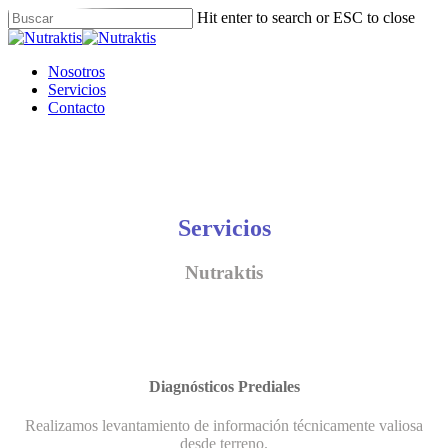
Skip
Hit enter to search or ESC to close
to
Close
main
Search
content
Menu
Nosotros
Servicios
Contacto
Servicios
Nutraktis
Diagnósticos Prediales
Realizamos levantamiento de información técnicamente valiosa
desde terreno.