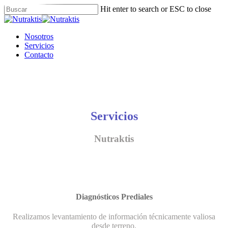
Skip
Hit enter to search or ESC to close
to
Close
main
Search
content
Menu
Nosotros
Servicios
Contacto
Servicios
Nutraktis
Diagnósticos Prediales
Realizamos levantamiento de información técnicamente valiosa
desde terreno.