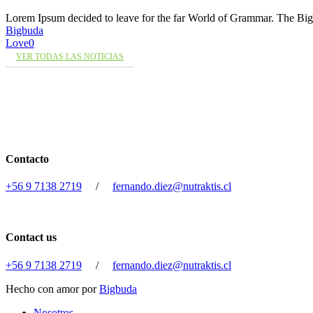
Lorem Ipsum decided to leave for the far World of Grammar. The 
Bigbuda
Love
0
VER TODAS LAS NOTICIAS
Contacto
+56 9 7138 2719
/
fernando.diez@nutraktis.cl
Contact us
+56 9 7138 2719
/
fernando.diez@nutraktis.cl
Hecho con amor por
Bigbuda
Close
Nosotros