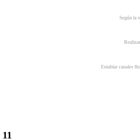
Según la v
Realiza
Entablar canales fl
11