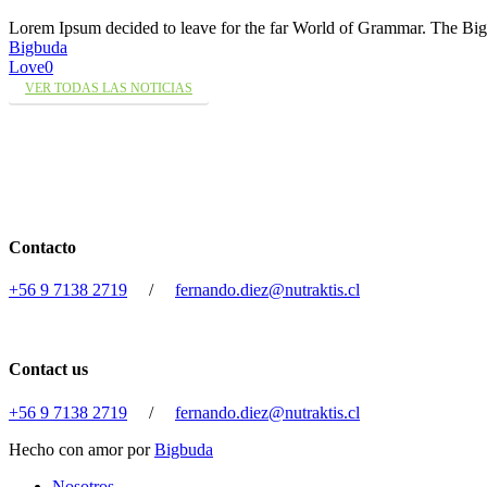
Lorem Ipsum decided to leave for the far World of Grammar. The 
Bigbuda
Love
0
VER TODAS LAS NOTICIAS
Contacto
+56 9 7138 2719
/
fernando.diez@nutraktis.cl
Contact us
+56 9 7138 2719
/
fernando.diez@nutraktis.cl
Hecho con amor por
Bigbuda
Close
Nosotros