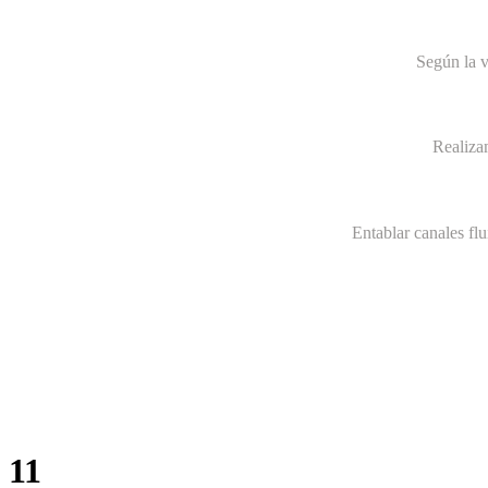
Según la v
Realiza
Entablar canales fl
11