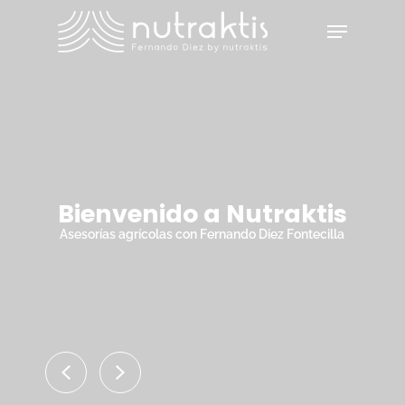
Skip
Menu
to
main
Close
content
Menu
Bienvenido a Nutraktis
Asesorías agrícolas con Fernando Diez Fontecilla