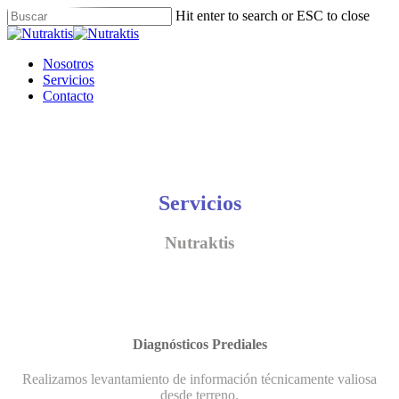
Skip
Hit enter to search or ESC to close
to
Close
main
Search
content
Menu
Nosotros
Servicios
Contacto
Servicios
Nutraktis
Diagnósticos Prediales
Realizamos levantamiento de información técnicamente valiosa
desde terreno.