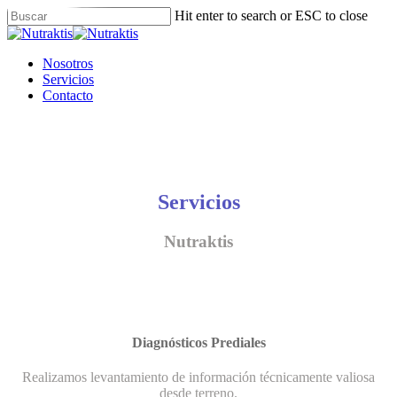
Skip
Hit enter to search or ESC to close
to
Close
main
Search
content
Menu
Nosotros
Servicios
Contacto
Servicios
Nutraktis
Diagnósticos Prediales
Realizamos levantamiento de información técnicamente valiosa
desde terreno.