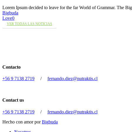
Lorem Ipsum decided to leave for the far World of Grammar. The 
Bigbuda
Love
0
VER TODAS LAS NOTICIAS
Contacto
+56 9 7138 2719
/
fernando.diez@nutraktis.cl
Contact us
+56 9 7138 2719
/
fernando.diez@nutraktis.cl
Hecho con amor por
Bigbuda
Close
Nosotros