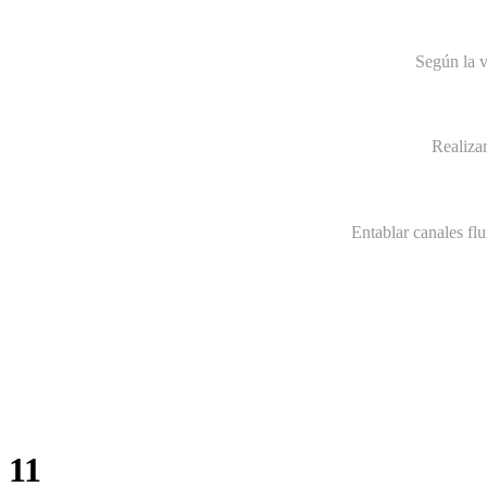
Según la v
Realiza
Entablar canales fl
11