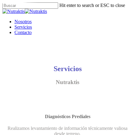
Skip
Hit enter to search or ESC to close
to
Close
main
Search
content
Menu
Nosotros
Servicios
Contacto
Servicios
Nutraktis
Diagnósticos Prediales
Realizamos levantamiento de información técnicamente valiosa
desde terreno.