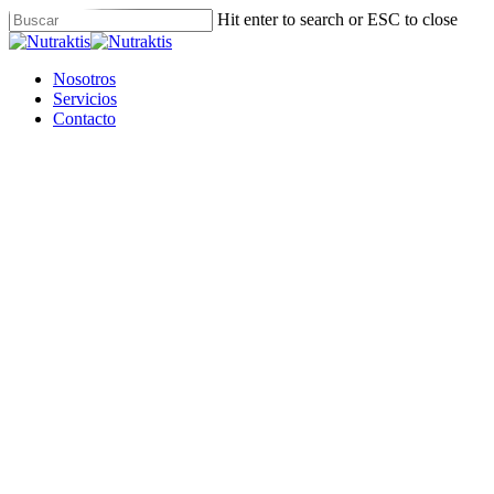
Skip
Hit enter to search or ESC to close
to
Close
main
Search
content
Menu
Nosotros
Servicios
Contacto