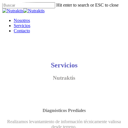
Skip
Hit enter to search or ESC to close
to
Close
main
Search
content
Menu
Nosotros
Servicios
Contacto
Servicios
Nutraktis
Diagnósticos Prediales
Realizamos levantamiento de información técnicamente valiosa
desde terreno.