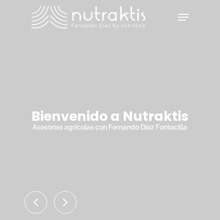
Skip
Menu
to
main
Close
content
Menu
Bienvenido a Nutraktis
Asesorías agrícolas con Fernando Diez Fontecilla