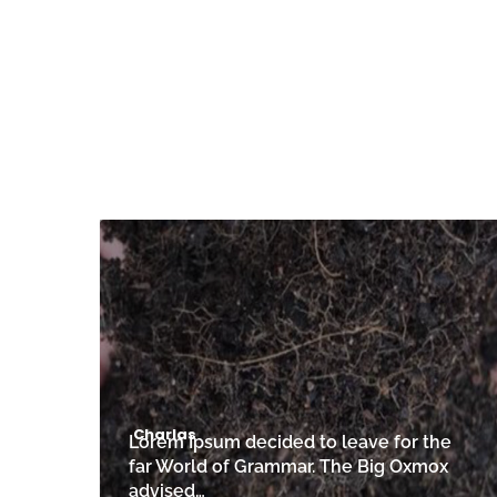
Charlas
Lorem Ipsum decided to leave for the
far World of Grammar. The Big Oxmox
advised…