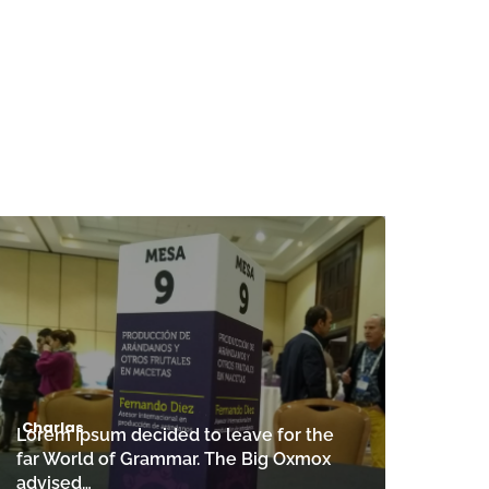
Charlas
Lorem Ipsum decided to leave for the
far World of Grammar. The Big Oxmox
advised…