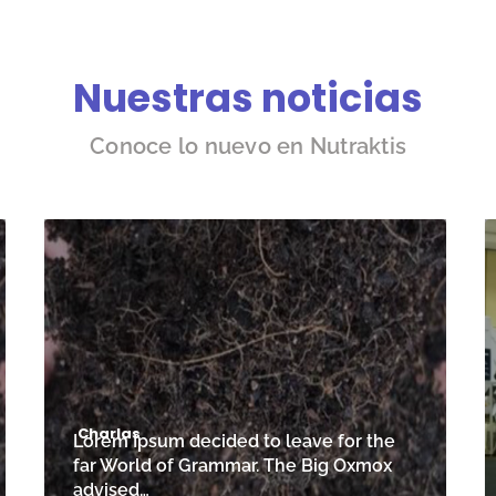
Nuestras noticias
Conoce lo nuevo en Nutraktis
Charlas
Lorem Ipsum decided to leave for the
far World of Grammar. The Big Oxmox
advised…