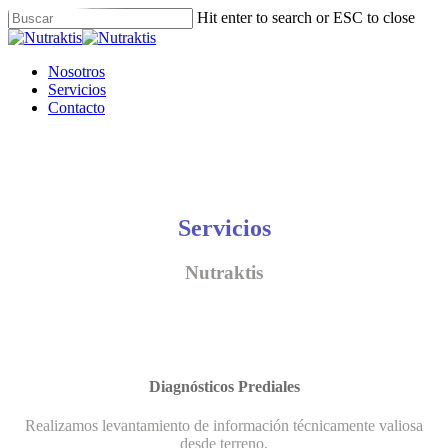
Skip
Hit enter to search or ESC to close
to
Close
main
Search
content
Menu
Nosotros
Servicios
Contacto
Servicios
Nutraktis
Diagnósticos Prediales
Realizamos levantamiento de información técnicamente valiosa
desde terreno.