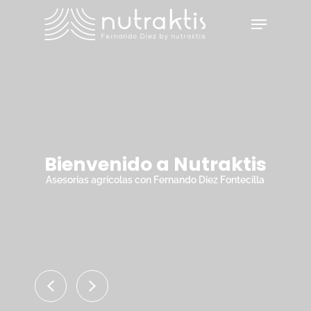
Skip
Menu
to
main
Close
content
Menu
Bienvenido a Nutraktis
Asesorías agrícolas con Fernando Diez Fontecilla