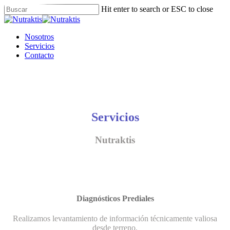
Skip
Hit enter to search or ESC to close
to
Close
main
Search
content
Menu
Nosotros
Servicios
Contacto
Servicios
Nutraktis
Diagnósticos Prediales
Realizamos levantamiento de información técnicamente valiosa
desde terreno.