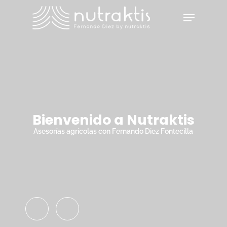
Skip
Menu
to
main
Close
content
Menu
Bienvenido a Nutraktis
Asesorías agrícolas con Fernando Diez Fontecilla