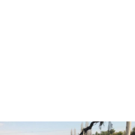
Hola, soy Fernando Diez
Agrónomo
especializado en
asesorías agrícolas.
¿Están listos para pasar
al siguiente nivel y
trabajar juntos?
CONVERSEMOS