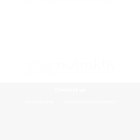
Contacto
+56 9 7138 2719
/
fernando.diez@nutraktis.cl
Contact us
+56 9 7138 2719
/
fernando.diez@nutraktis.cl