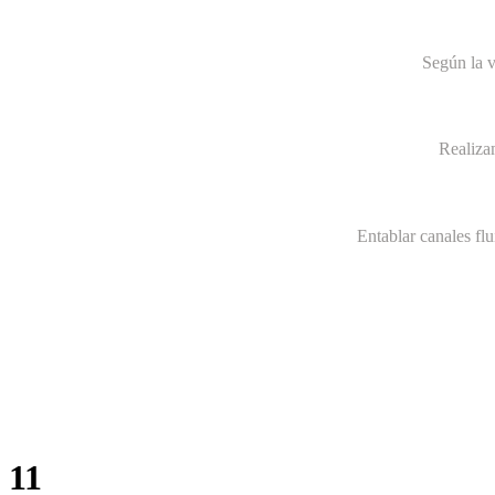
Según la v
Realiza
Entablar canales fl
11