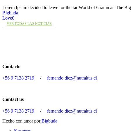
Lorem Ipsum decided to leave for the far World of Grammar. The 
Bigbuda
Love
0
VER TODAS LAS NOTICIAS
Contacto
+56 9 7138 2719
/
fernando.diez@nutraktis.cl
Contact us
+56 9 7138 2719
/
fernando.diez@nutraktis.cl
Hecho con amor por
Bigbuda
Close
Nosotros